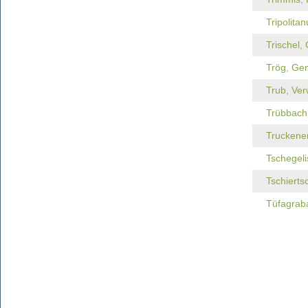
Tripolitan
Trischel,
Trög, Ge
Trub, Ve
Trübbach
Truckene
Tschegel
Tschierts
Tüfagrab