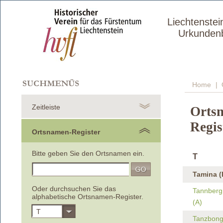
Liechtenstei
Urkunden
Home
| 
Zeitleiste
Orts
Regis
Ortsnamen-Register
Bitte geben Sie den Ortsnamen ein.
T
Tamina (
Oder durchsuchen Sie das
Tannberg,
alphabetische Ortsnamen-Register.
(A)
T
Tanzbong