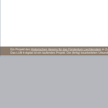
Ein Projekt des
Historischen Vereins für das Fürstentum Liechtenstein
in Z
Das LUB II digital ist ein laufendes Projekt. Die (fertig) bearbeiteten Ur