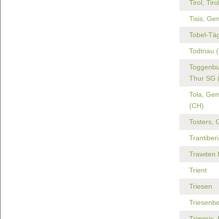
Tirol, Tiro
Tisis, Ge
Tobel-Tä
Todtnau (
Toggenbur
Thur SG 
Tola, Ge
(CH)
Tosters, 
Trantiber
Trawiten
Trient
Triesen
Triesenb
Trimmis, 