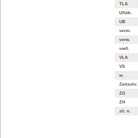
TLA
U/Urk.
UB
verm.
verw.
viell.
VLA
VS
w.
Zeitschr.
ZG
ZH
zit. n.