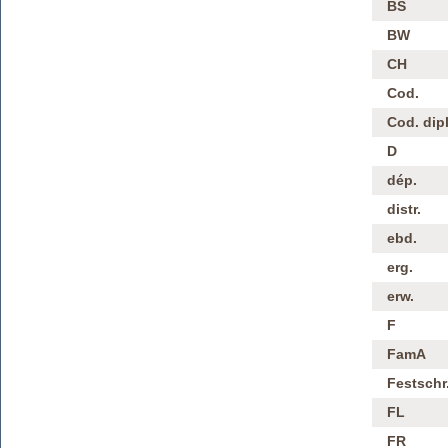
BS
BW
CH
Cod.
Cod. dipl
D
dép.
distr.
ebd.
erg.
erw.
F
FamA
Festschr
FL
FR