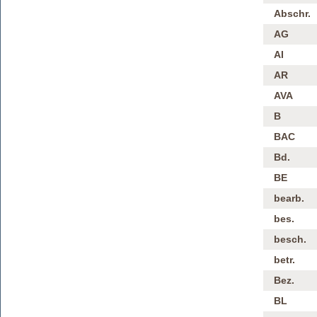
Abschr.
AG
AI
AR
AVA
B
BAC
Bd.
BE
bearb.
bes.
besch.
betr.
Bez.
BL