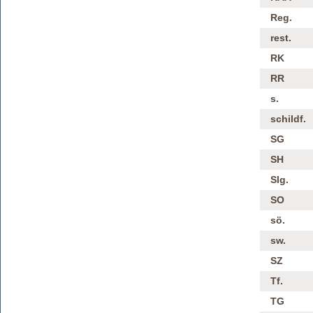
Reg.
rest.
RK
RR
s.
schildf.
SG
SH
Slg.
SO
sö.
sw.
SZ
Tf.
TG