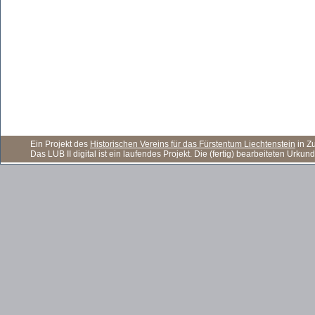
Ein Projekt des
Historischen Vereins für das Fürstentum Liechtenstein
in Z
Das LUB II digital ist ein laufendes Projekt. Die (fertig) bearbeiteten Ur