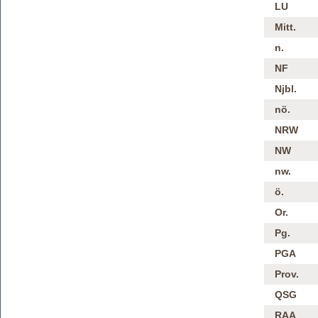
LU
Mitt.
n.
NF
Njbl.
nö.
NRW
NW
nw.
ö.
Or.
Pg.
PGA
Prov.
QSG
RAA