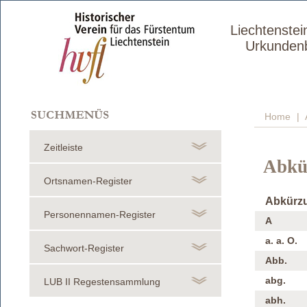
Liechtenstei
Urkunden
Home
| 
Zeitleiste
Abkü
Ortsnamen-Register
Abkürz
Personennamen-Register
A
a. a. O.
Sachwort-Register
Abb.
abg.
LUB II Regestensammlung
abh.