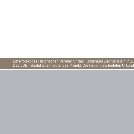
Ein Projekt des
Historischen Vereins für das Fürstentum Liechtenstein
in Z
Das LUB II digital ist ein laufendes Projekt. Die (fertig) bearbeiteten Ur