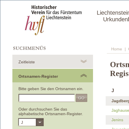
Liechtenstei
Urkunden
Home
| 
Zeitleiste
Orts
Regis
Ortsnamen-Register
Bitte geben Sie den Ortsnamen ein.
J
Jagdberg
Oder durchsuchen Sie das
Jaghausen
alphabetische Ortsnamen-Register.
Jenins
J