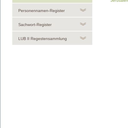
Jerusale
Personennamen-Register
Sachwort-Register
LUB II Regestensammlung