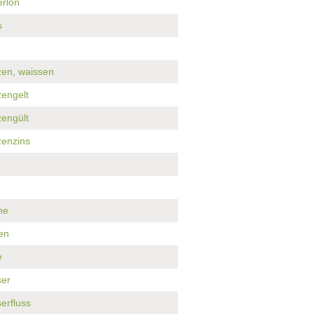
rlon
s
zen, waissen
zengelt
zengült
zenzins
ne
en
e
er
erfluss