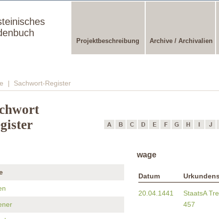
steinisches
denbuch
Projektbeschreibung
Archive / Archivalien
e
| Sachwort-Register
chwort
gister
wage
e
Datum
Urkundens
en
20.04.1441
StaatsA Tre
ener
457