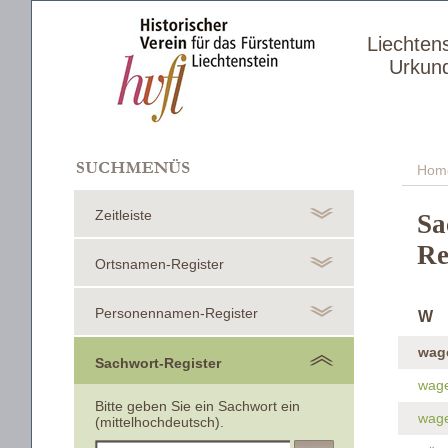
Liechten
Urkun
Hom
Zeitleiste
Sa
Re
Ortsnamen-Register
Personennamen-Register
W
wag
Sachwort-Register
wag
Bitte geben Sie ein Sachwort ein
wag
(mittelhochdeutsch).