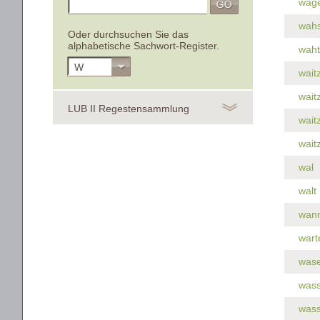
wäge
wah
Oder durchsuchen Sie das
alphabetische Sachwort-Register.
waht
W
wait
wait
LUB II Regestensammlung
wait
wait
wal
walt
wan
wart
was
wass
wass