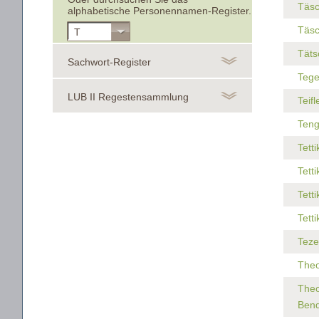
Täsc
alphabetische Personennamen-Register.
Täsc
T
Täts
Sachwort-Register
Tege
LUB II Regestensammlung
Teif
Teng
Tetti
Tett
Tett
Tett
Teze
Theo
Theo
Bend