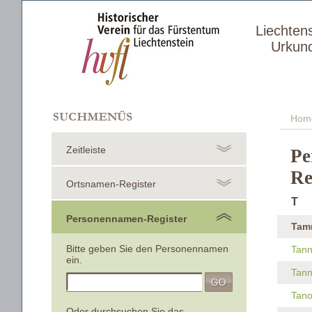
Liechten
Urkun
Hom
Zeitleiste
Pe
Re
Ortsnamen-Register
T
Personennamen-Register
Tam
Bitte geben Sie den Personennamen
Tann
ein.
Tann
Tano
Oder durchsuchen Sie das