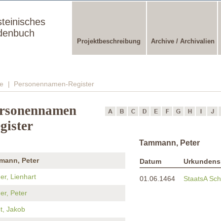
steinisches
denbuch
Projektbeschreibung
Archive / Archivalien
e
| Personennamen-Register
rsonennamen
gister
Tammann, Peter
mann, Peter
Datum
Urkundens
er, Lienhart
01.06.1464
StaatsA Sch
er, Peter
t, Jakob