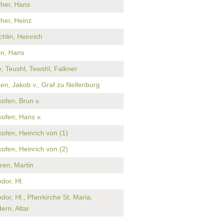
her, Hans
her, Heinz
chlin, Heinrich
n, Hans
le, Teushl, Tewshl, Falkner
en, Jakob v., Graf zu Nellenburg
kofen, Brun v.
ikofen, Hans v.
ikofen, Heinrich von (1)
ikofen, Heinrich von (2)
ren, Martin
dor, Hl.
dor, Hl., Pfarrkirche St. Maria,
ern, Altar