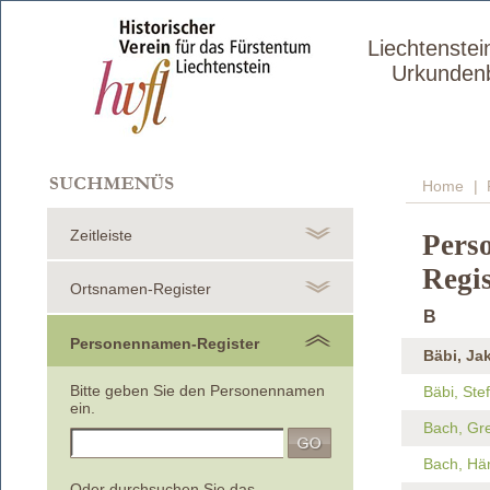
Liechtenstei
Urkunden
Home
| 
Zeitleiste
Pers
Regis
Ortsnamen-Register
B
Personennamen-Register
Bäbi, Ja
Bitte geben Sie den Personennamen
Bäbi, Ste
ein.
Bach, Gr
Bach, Hä
Oder durchsuchen Sie das