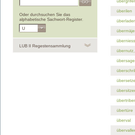
übergrife
überilen
Oder durchsuchen Sie das
alphabetische Sachwort-Register.
überlade
U
übermäje
übernies
LUB II Regestensammlung
übernutz
übersage
überschr
übersetz
übersitze
übertribe
übertüre
überval
übervalle