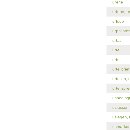
urene
urfehe, u
urloup
urphlihte
urtat
ürte
urteil
urteilbrief
urteilen, 
urteilspr
usbeding
uslassen
uslegen, 
usmarke