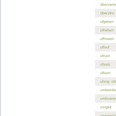
übervare
überzins
ufgeben
ufheben
ufhowen
uflouf
ufruor
ufsatz
uftuon
ufzug, uf
umbetrib
umbvare
umgelt
unansprü