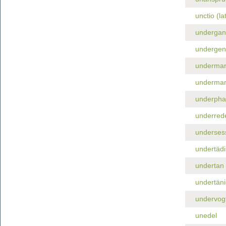
unctio (lat
undergan
undergen
undermar
underma
underpha
underred
underses
undertäd
undertan
undertäni
undervog
unedel