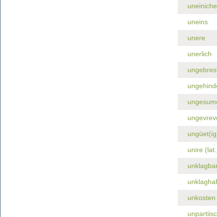
uneiniche
uneins
unere
unerlich
ungebres
ungehind
ungesum
ungevreve
ungüet(ig)
unire (lat.
unklagba
unklaghaf
unkosten
unpartiis