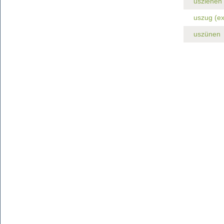
usziehen
uszug (ex
uszünen