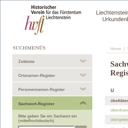
Liechtenstei
Urkunden
Home
| 
Zeitleiste
Sach
Regis
Ortsnamen-Register
Personennamen-Register
U
übeltäter
Sachwort-Register
überdran
Bitte geben Sie ein Sachwort ein
übergebe
(mittelhochdeutsch).