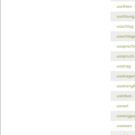
usrihten
usrihtung
usschlag
usschlag
ussprech
usspruch
usstrag
usstrage
usstrengl
ustriben
usvart
usverggu
uswisen