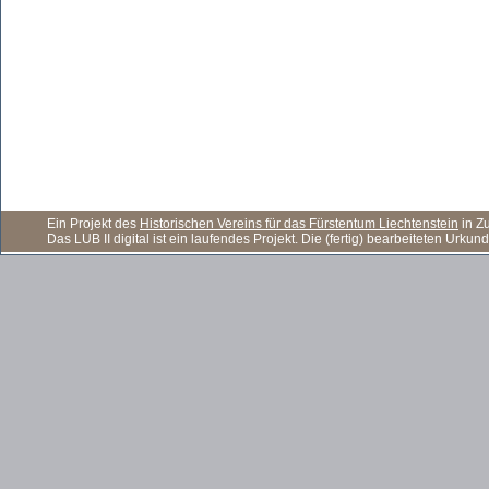
Ein Projekt des
Historischen Vereins für das Fürstentum Liechtenstein
in Z
Das LUB II digital ist ein laufendes Projekt. Die (fertig) bearbeiteten Ur