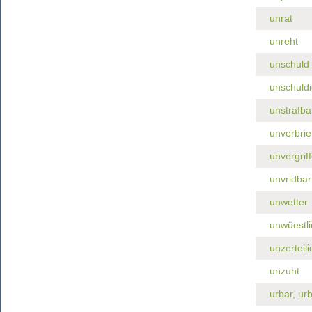
unrat
unreht
unschuld
unschuldi
unstrafba
unverbrie
unvergriff
unvridbar
unwetter
unwüestli
unzerteili
unzuht
urbar, ur