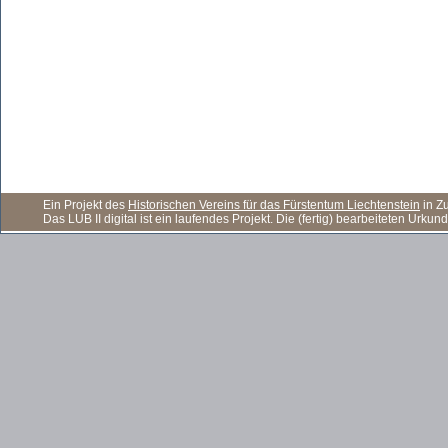
Ein Projekt des
Historischen Vereins für das Fürstentum Liechtenstein
in Z
Das LUB II digital ist ein laufendes Projekt. Die (fertig) bearbeiteten Ur