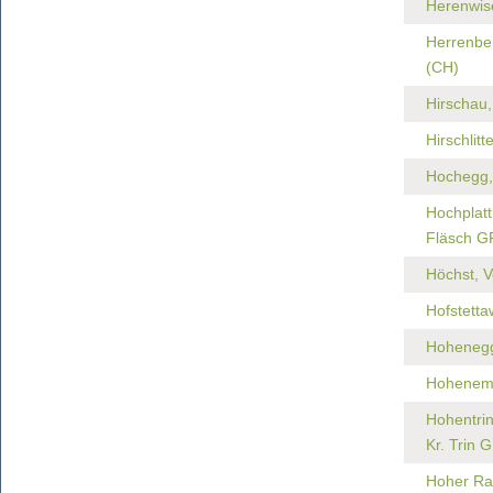
Herenwis
Herrenber
(CH)
Hirschau,
Hirschlit
Hochegg,
Hochplatti
Fläsch G
Höchst, V
Hofstetta
Hohenegg,
Hohenems
Hohentrin
Kr. Trin 
Hoher Ra