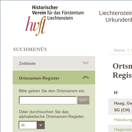
Liechtenstei
Urkunden
Home
| 
Zeitleiste
Orts
Regis
Ortsnamen-Register
Bitte geben Sie den Ortsnamen ein.
H
Haag, Ge
SG (CH)
Oder durchsuchen Sie das
alphabetische Ortsnamen-Register.
Habsbur
H
Hagenwil