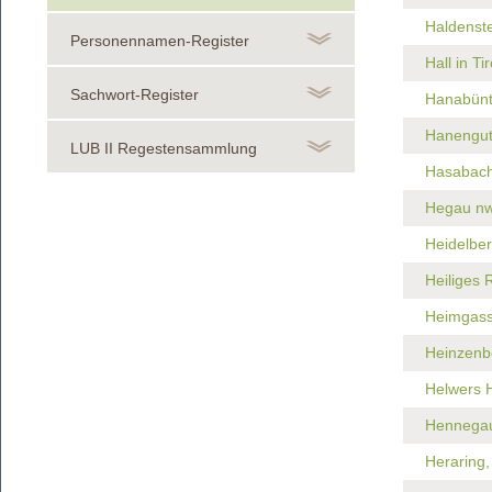
Haldenste
Personennamen-Register
Hall in Ti
Sachwort-Register
Hanabünt
Hanengut
LUB II Regestensammlung
Hasabach
Hegau nw
Heidelber
Heiliges
Heimgass
Heinzenb
Helwers 
Hennega
Heraring