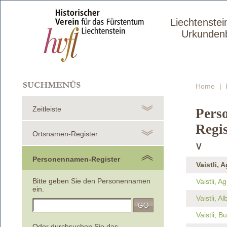
Liechtenstei
Urkunden
Home
| 
Zeitleiste
Pers
Regis
Ortsnamen-Register
V
Personennamen-Register
Vaistli, 
Bitte geben Sie den Personennamen
Vaistli, A
ein.
Vaistli, A
Vaistli, B
Oder durchsuchen Sie das