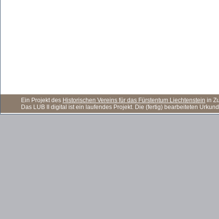
Ein Projekt des
Historischen Vereins für das Fürstentum Liechtenstein
in Z
Das LUB II digital ist ein laufendes Projekt. Die (fertig) bearbeiteten Ur