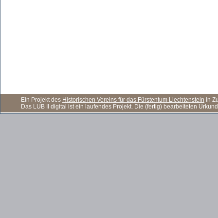
Ein Projekt des
Historischen Vereins für das Fürstentum Liechtenstein
in Z
Das LUB II digital ist ein laufendes Projekt. Die (fertig) bearbeiteten Ur