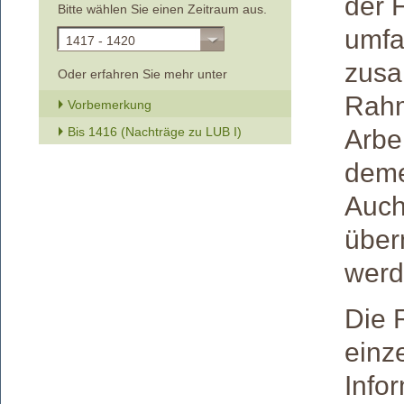
der 
Bitte wählen Sie einen Zeitraum aus.
umfa
1417 - 1420
zusa
Oder erfahren Sie mehr unter
Rahm
Vorbemerkung
Bis 1416 (Nachträge zu LUB I)
Arbe
deme
Auch
über
werd
Die 
einz
Info