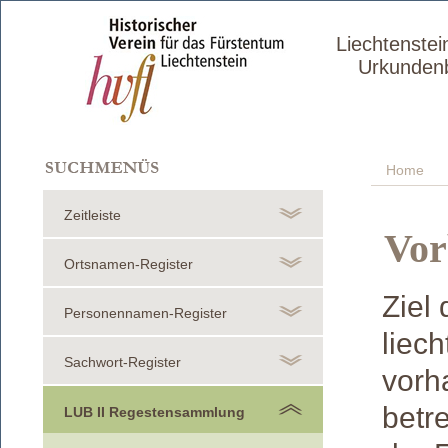
Liechtenstei
Urkunden
Home
Zeitleiste
Vo
Ortsnamen-Register
Ziel
Personennamen-Register
liec
Sachwort-Register
vorh
betre
LUB II Regestensammlung