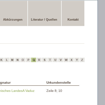
Abkürzungen
Literatur / Quellen
Kontakt
gnatur
Urkundenstelle
inisches LandesA Vaduz
Zeile 8; 10