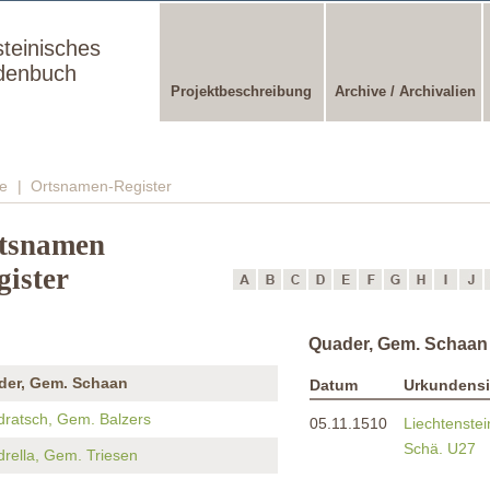
steinisches
denbuch
Projektbeschreibung
Archive / Archivalien
e
| Ortsnamen-Register
tsnamen
gister
Quader, Gem. Schaan
der, Gem. Schaan
Datum
Urkundensi
ratsch, Gem. Balzers
05.11.1510
Liechtenste
Schä. U27
rella, Gem. Triesen