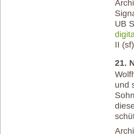
Arch
Signa
UB St
digita
II (sf)
21. 
Wolfh
und 
Sohn
dies
schü
Archi