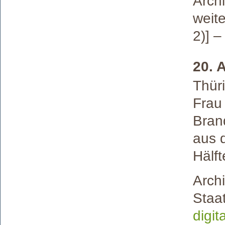
Archi
weite
2)] –
20. 
Thür
Frau
Bran
aus 
Hälft
Archi
Staat
digit