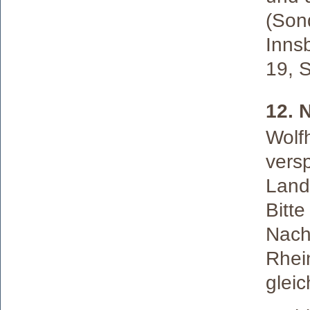
(Son
Innsb
19, S
12. 
Wolfh
versp
Land
Bitt
Nacht
Rhei
glei