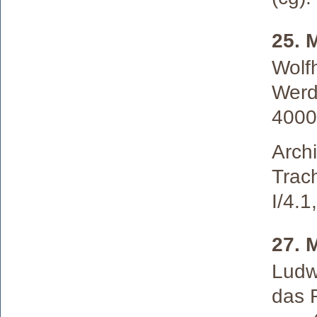
25. 
Wolf
Werd
4000
Archi
Trac
I/4.1
27. 
Ludw
das 