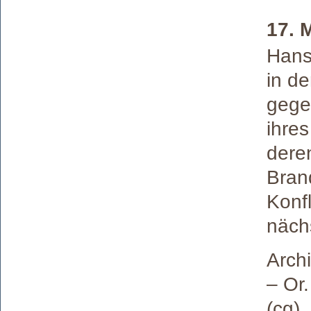
17. 
Hans
in de
gege
ihre
dere
Bran
Konfl
näch
Archi
– Or
(cg).