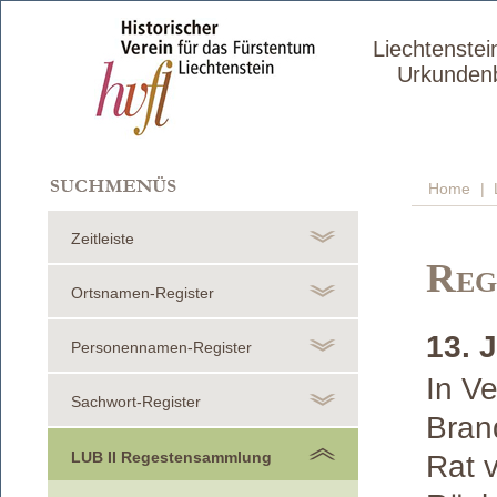
Liechtenstei
Urkunden
Home
| 
Zeitleiste
Reg
Ortsnamen-Register
13. 
Personennamen-Register
In Ve
Sachwort-Register
Brand
LUB II Regestensammlung
Rat v