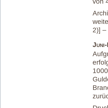
von 
Archi
weite
2)] –
Juni
Aufgr
erfo
1000
Guld
Bran
zurü
Druck