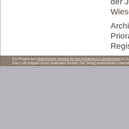
der 
Wies
Arch
Prior
Regis
Ein Projekt des
Historischen Vereins für das Fürstentum Liechtenstein
in Z
3. J
Das LUB II digital ist ein laufendes Projekt. Die (fertig) bearbeiteten Ur
Wolfh
Bürge
dene
zu ve
Archi
Missi