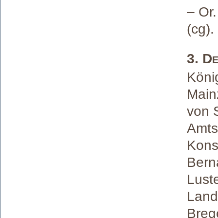
– Or.
(cg).
3. D
König
Main
von 
Amts
Konst
Bern
Lust
Land
Breg