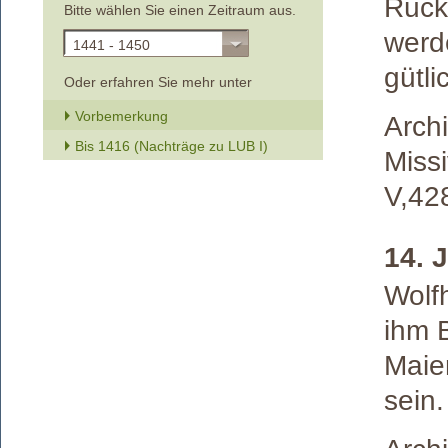
Rück
Bitte wählen Sie einen Zeitraum aus.
werd
1441 - 1450
gütli
Oder erfahren Sie mehr unter
Vorbemerkung
Archi
Bis 1416 (Nachträge zu LUB I)
Missi
V,42
14. 
Wolfh
ihm 
Maie
sein.