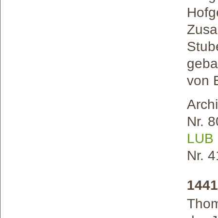
Hofge
Zusa
Stub
geba
von 
Arch
Nr. 
LUB I
Nr. 
1441
Thom