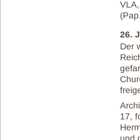
VLA,
(Pap.
26. 
Der w
Reic
gefan
Chur
frei
Archi
17, f
Herm
und 