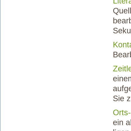
Liter
Quell
bearb
Sekun
Kont
Bearb
Zeitl
eine
aufg
Sie 
Orts
ein a