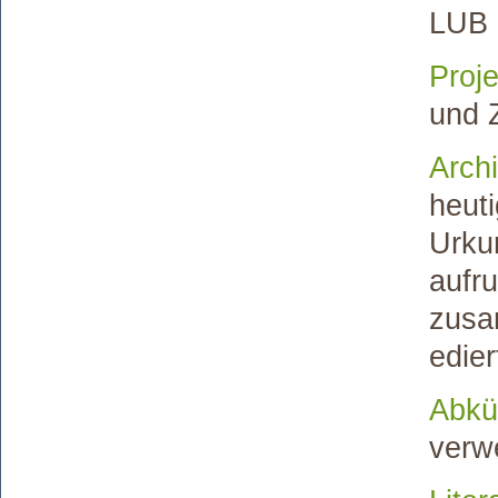
LUB 
Proj
und 
Archi
heut
Urkun
aufr
zusa
edier
Abkü
verw