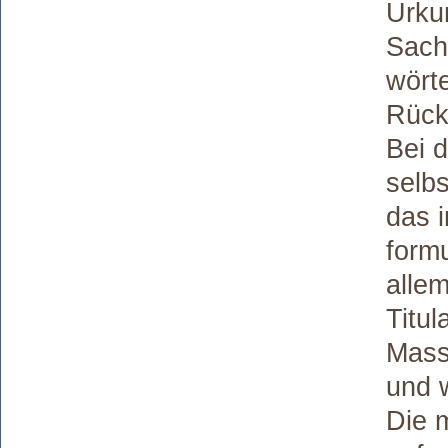
Urku
Sach
wört
Rück
Bei 
selbs
das 
form
allem
Titu
Mass
und w
Die