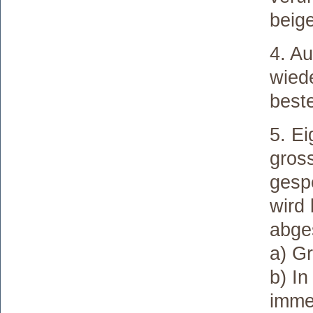
beige
4. A
wied
beste
5. E
gros
gespe
wird
abge
a) G
b) In
imme