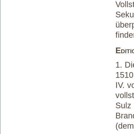
Volls
Seku
über
finde
Edit
1. Di
1510
IV. 
voll
Sulz 
Bran
(dem