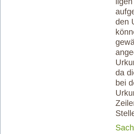
lige
aufg
den 
könne
gewä
ange
Urku
da di
bei d
Urku
Zeile
Stell
Sach