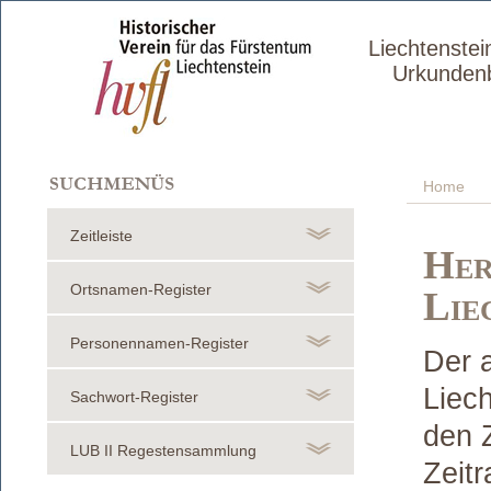
Liechtenstei
Urkunden
Home
Zeitleiste
Her
Ortsnamen-Register
Lie
Personennamen-Register
Der a
Liec
Sachwort-Register
den 
LUB II Regestensammlung
Zeitr