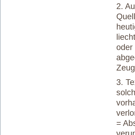
2. A
Quell
heuti
liec
oder 
abged
Zeuge
3. Te
solch
vorha
verlo
= Abs
veru