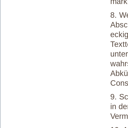
marki
8. W
Absch
ecki
Text
unte
wahr
Abkü
Cons
9. Sc
in d
Verm