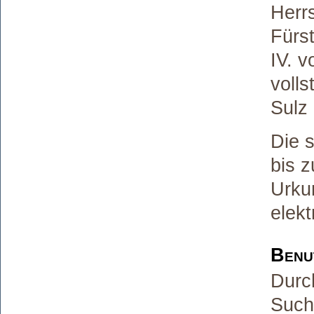
Herrs
Fürs
IV. 
voll
Sulz 
Die s
bis z
Urku
elek
Benut
Durch
Such