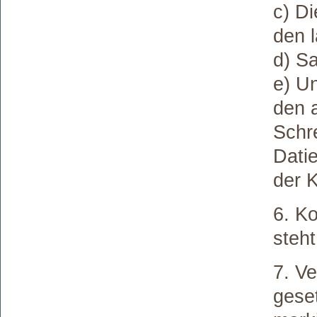
c) D
den l
d) S
e) U
den 
Schr
Dati
der K
6. K
steht
7. Ve
gese