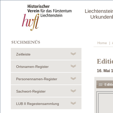
Liechtenstei
Urkunden
Home
|
A
Zeitleiste
Editi
Ortsnamen-Register
16. Mai 
Personennamen-Register
Sachwort-Register
LUB II Regestensammlung