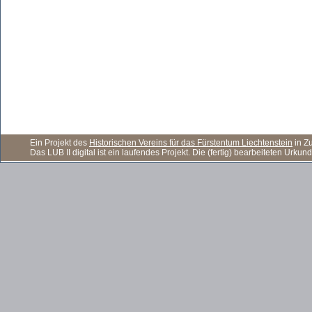
Ein Projekt des
Historischen Vereins für das Fürstentum Liechtenstein
in Z
Das LUB II digital ist ein laufendes Projekt. Die (fertig) bearbeiteten Ur